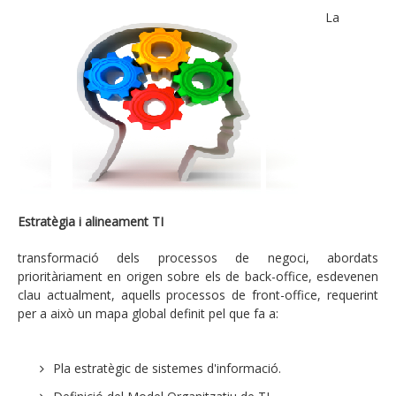
La
Consultoria estratègica en tecnologies de la
informació
Enginyeria i transformació dels seus processos
tecnològics de negoci
Pla estratègic, estratègia i alineament TI
Projectes d'eficiència TI
Compliment regulatori en matèria de protecció de
dades
Estratègia i alineament TI
Gestió de la seguretat de la informació
transformació dels processos de negoci, abordats
prioritàriament en origen sobre els de back-office, esdevenen
Tecnologia
clau actualment, aquells processos de front-office, requerint
per a això un mapa global definit pel que fa a:
Arquitectura TI empresarial
Gestió IT
Pla estratègic de sistemes d'informació.
Seguretat i riscos