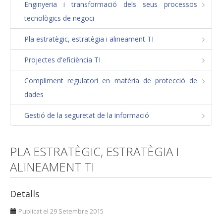
Enginyeria i transformació dels seus processos
Pla estratègic
tecnològics de negoci
Estratègies d'operació i manteniment
Pla estratègic, estratègia i alineament TI
Gestió de la diversitat
Projectes d'eficiència TI
Comunitats de pràctica. Excel·lència en la formació
Compliment regulatori en matèria de protecció de
Responsabilitat social corporativa
dades
Creixement
Gestió de la seguretat de la informació
Equilibri personal
Identificació de potencials de desenvolupament
PLA ESTRATÈGIC, ESTRATÈGIA I
Anàlisi organitzacional. Model d'excel·lència
ALINEAMENT TI
Desenvolupament, integració i convergència
d'empreses
Detalls
FLSoft
Publicat el 29 Setembre 2015
Consultoria