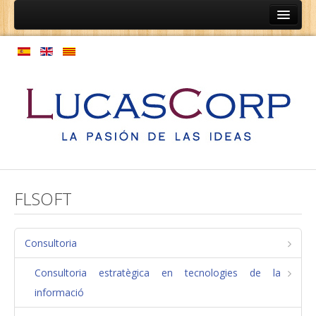
Inici
Ainep
Persones
Programes de coaching
Programes d'orientació professional
Expansió de cultura
Model de gestió de persones
FLSOFT
Empreses
Coaching de relacions d'equips
Consultoria
Estructura laboral
Consultoria estratègica en tecnologies de la
Normatives
informació
Mapa de processos