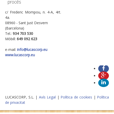
procés
c/ Frederic Mompou, n. 4-A, 4rt.
4a.
08960 - Sant Just Desvern
(Barcelona)
Tel.:
934 703 530
Mòbill:
649 092 623
e-mail:
info@lucascorp.eu
www.lucascorp.eu
LUCASCORP, S.L. |
Avís Legal
|
Política de cookies
|
Política
de privacitat