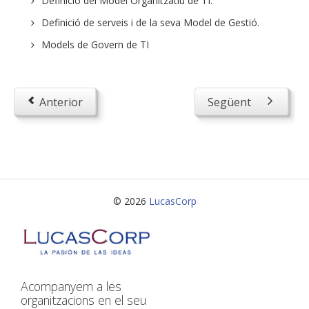
Definició del Model Organitzatiu de TI.
Serveis
Definició de serveis i de la seva Model de Gestió.
Desenvolupament d'aplicacions
Models de Govern de TI
Projectes de consultoria
Projectes d'assessorament
Anterior
Següent
Preparació i elaboració de guies d'auditories
Posada en valor dels coneixements corporatius
(descobrir i aprofitar)
Gestió de la continuïtat del negoci
Qui som
© 2026
LucasCorp
Conceptes
Contacta amb nosaltres
Acompanyem a les
organitzacions en el seu