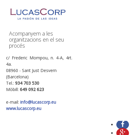
Serveis
Desenvolupament d'aplicacions
Projectes de consultoria
Acompanyem a les
Projectes d'assessorament
organitzacions en el seu
procés
Preparació i elaboració de guies d'auditories
Posada en valor dels coneixements corporatius
c/ Frederic Mompou, n. 4-A, 4rt.
4a.
(descobrir i aprofitar)
08960 - Sant Just Desvern
Gestió de la continuïtat del negoci
(Barcelona)
Tel.:
934 703 530
Qui som
Mòbill:
649 092 623
Conceptes
e-mail:
info@lucascorp.eu
Contacta amb nosaltres
www.lucascorp.eu