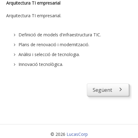
Arquitectura TI empresarial
Consultoria estratègica en tecnologies de la
Arquitectura TI empresarial.
informació
Enginyeria i transformació dels seus processos
Definició de models d'infraestructura TIC.
tecnològics de negoci
Plans de renovació i modernització.
Pla estratègic, estratègia i alineament TI
Anàlisi i selecció de tecnologia.
Projectes d'eficiència TI
Innovació tecnològica.
Compliment regulatori en matèria de protecció de
dades
Gestió de la seguretat de la informació
Següent
Tecnologia
Arquitectura TI empresarial
Gestió IT
Seguretat i riscos
© 2026
LucasCorp