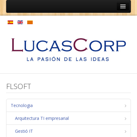
Inici
Ainep
Persones
Programes de coaching
Programes d'orientació professional
Expansió de cultura
Model de gestió de persones
FLSOFT
Empreses
Coaching de relacions d'equips
Tecnologia
Estructura laboral
Arquitectura TI empresarial
Normatives
Gestió IT
Mapa de processos